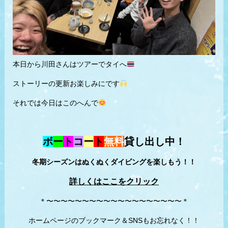
本日から川田さんはツアーでタイへ
ストーリーの更新お楽しみにです
それでは今日はこのへんで
ボ
ー
ト
コ
ー
ト
無料
貸し出し中！
冬期シーズンはぬくぬくダイビングを楽しもう！！
詳しくはここをクリック
＊〜〜〜〜〜〜〜〜〜〜〜〜〜〜〜〜〜〜〜＊
ホームページのブックマーク＆SNSもお忘れなく！！