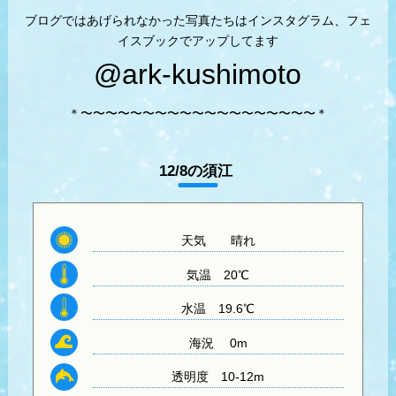
ブログではあげられなかった写真たちはインスタグラム、フェ
イスブックでアップしてます
@ark-kushimoto
＊〜〜〜〜〜〜〜〜〜〜〜〜〜〜〜〜〜〜〜＊
12/8の須江
天気
晴れ
気温
20℃
水温
19.6℃
海況 0m
透明度
10-12m