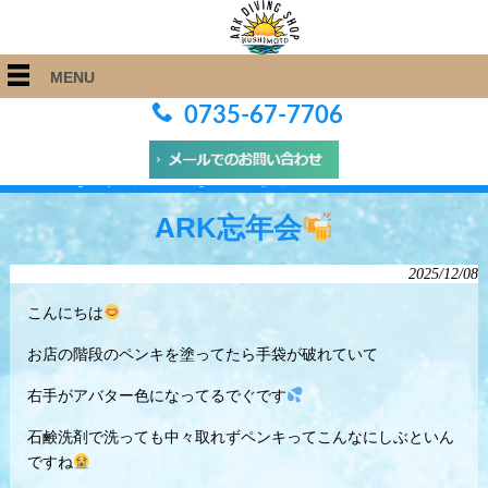
MENU
0735-67-7706
ARK Diving Shop 串本店
>
Blog
>
ARK忘年会
ARK忘年会
2025/12/08
こんにちは
お店の階段のペンキを塗ってたら手袋が破れていて
右手がアバター色になってるでぐです
石鹸洗剤で洗っても中々取れずペンキってこんなにしぶといん
ですね