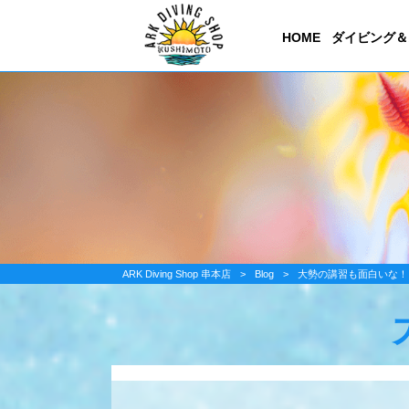
HOME
ダイビング＆
ARK Diving Shop 串本店
>
Blog
>
大勢の講習も面白いな！