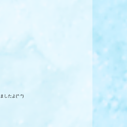
たよ(^ ^)