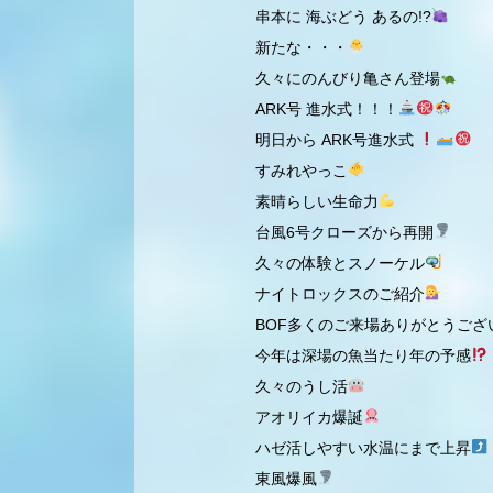
串本に 海ぶどう あるの!?
新たな・・・
久々にのんびり亀さん登場
ARK号 進水式！！！
明日から ARK号進水式
すみれやっこ
素晴らしい生命力
台風6号クローズから再開
久々の体験とスノーケル
ナイトロックスのご紹介
BOF多くのご来場ありがとうござ
今年は深場の魚当たり年の予感
久々のうし活
アオリイカ爆誕
ハゼ活しやすい水温にまで上昇
東風爆風