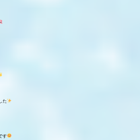
した
です