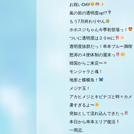
お祝いDAY
嵐の前の透明度up!?
もう7月終わりやん
ホホスジちゃん今季初登場っ！
ついに透明度は２０mに
透明度抜群だっ！串本ブルー満喫
怒涛の４便体制の週末っ
韓国からご来店〜
モンジャラと魂！
地形と蝶蝶魚！
メジナ玉！
アカヒメジとキビナゴと時々カメ
暑すぎるよ〜
突如として流れ込んできたっ
本日から串本エリア復活
一周忌。