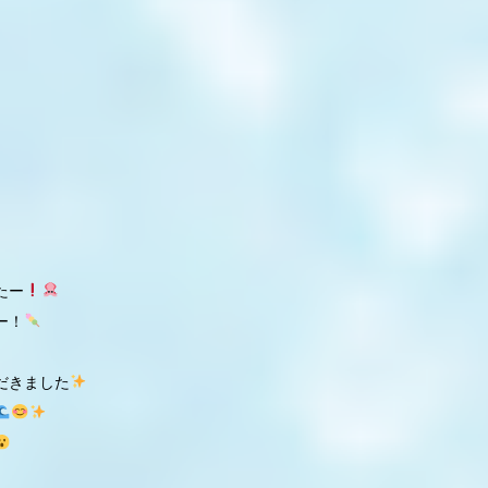
たー
ー！
だきました