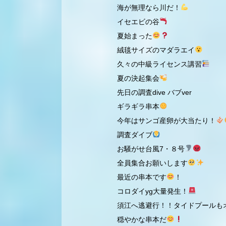
海が無理なら川だ！
イセエビの谷
夏始まった
絨毯サイズのマダラエイ
久々の中級ライセンス講習
夏の決起集会
先日の調査dive バブver
ギラギラ串本
今年はサンゴ産卵が大当たり！
調査ダイブ
お騒がせ台風7・８号
全員集合お願いします
最近の串本です
！
コロダイyg大量発生！
須江へ逃避行！！タイドプールも
穏やかな串本だ