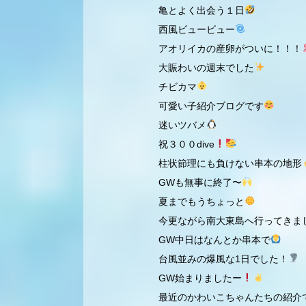
亀とよく出会う１日
西風ビュービュー
アオリイカの産卵がついに！！！
大賑わいの週末でした
チビカマ
可愛い子紹介ブログです
迷いツバメ
祝３００dive
柱状節理にも負けない串本の地形
GWも無事に終了〜
夏までもうちょっと
今更ながら南大東島へ行ってきま
GW中日はなんとか串本で
台風並みの爆風な1日でした！
GW始まりましたー
最近のかわいこちゃんたちの紹介