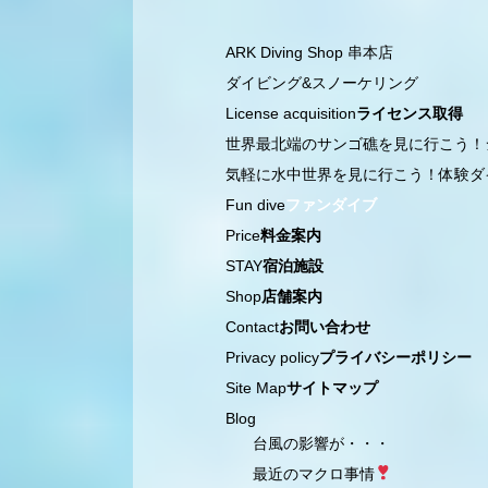
ARK Diving Shop 串本店
ダイビング&スノーケリング
License acquisition
ライセンス取得
世界最北端のサンゴ礁を見に行こう！
気軽に水中世界を見に行こう！体験ダ
Fun dive
ファンダイブ
Price
料金案内
STAY
宿泊施設
Shop
店舗案内
Contact
お問い合わせ
Privacy policy
プライバシーポリシー
Site Map
サイトマップ
Blog
台風の影響が・・・
最近のマクロ事情