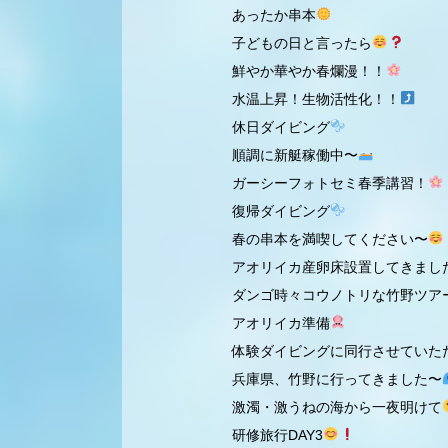
あったか串本
子どもの日と言ったら
鮮やか華やか春爛漫！！
水温上昇！生物活性化！！
休日ダイビング
順調に新艇稼働中〜
ガーシーフォトセミ春季講習！
復帰ダイビング
春の串本を満喫してください〜
アオリイカ産卵床設置してきまし
ダンゴ時々コウノトリな竹野ツア
アオリイカ準備
体験ダイビングに同行させていた
兵庫県、竹野に行ってきました〜
激濁・激うねの海から一夜明けて
研修旅行DAY3