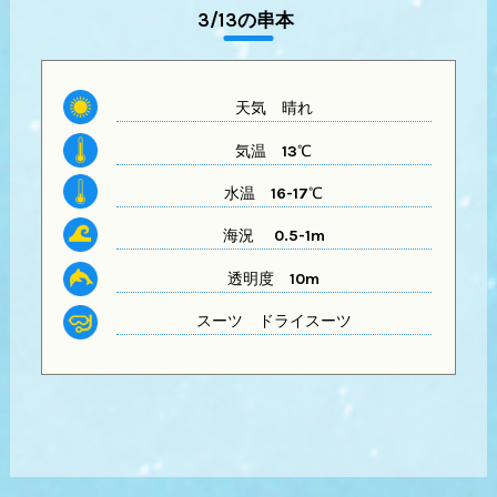
3/13の串本
天気
晴れ
気温
13℃
水温
16-17℃
海況 0.5-1m
透明度
10m
スーツ
ドライスーツ