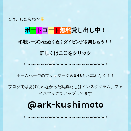
では、したらね〜
ボ
ー
ト
コ
ー
ト
無料
貸し出し中！
冬期シーズンはぬくぬくダイビングを楽しもう！！
詳しくはここをクリック
＊〜〜〜〜〜〜〜〜〜〜〜〜〜〜〜〜〜〜〜＊
ホームページのブックマーク＆SNSもお忘れなく！！
ブログではあげられなかった写真たちはインスタグラム、フェ
イスブックでアップしてます
@ark-kushimoto
＊〜〜〜〜〜〜〜〜〜〜〜〜〜〜〜〜〜〜〜＊