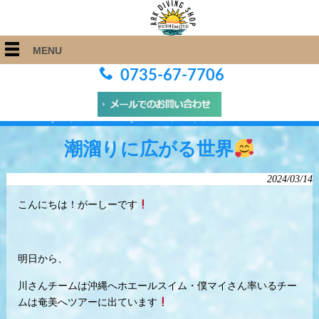
MENU
0735-67-7706
ARK Diving Shop 串本店
>
Blog
>
潮溜りに広がる世界
潮溜りに広がる世界
2024/03/14
こんにちは！がーしーです
明日から、
川さんチームは沖縄へホエールスイム・僕マイさん率いるチー
ムは奄美へツアーに出ています