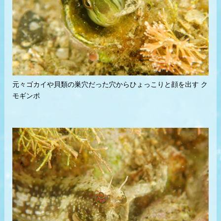
元々ゴカイや貝類の巣穴だった穴からひょっこりと顔を出す ク
モギンポ