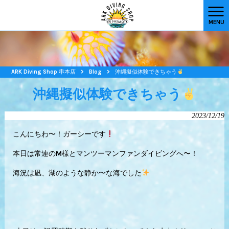
MENU
ARK Diving Shop 串本店
>
Blog
>
沖縄擬似体験できちゃう
沖縄擬似体験できちゃう
2023/12/19
こんにちわ〜！ガーシーです
本日は常連のM様とマンツーマンファンダイビングへ〜！
海況は凪、湖のような静か〜な海でした