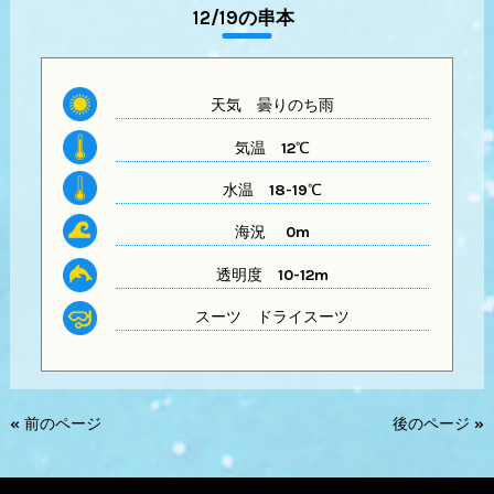
12/19の串本
天気
曇りのち雨
気温
12℃
水温
18-19℃
海況 0m
透明度
10-12m
スーツ
ドライスーツ
« 前のページ
後のページ »