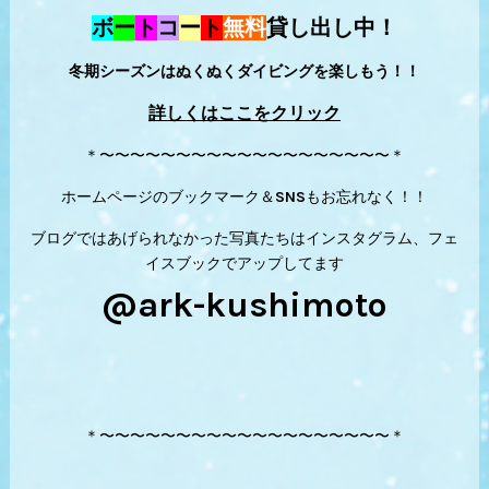
ボ
ー
ト
コ
ー
ト
無料
貸し出し中！
冬期シーズンはぬくぬくダイビングを楽しもう！！
詳しくはここをクリック
＊〜〜〜〜〜〜〜〜〜〜〜〜〜〜〜〜〜〜〜＊
ホームページのブックマーク＆SNSもお忘れなく！！
ブログではあげられなかった写真たちはインスタグラム、フェ
イスブックでアップしてます
@ark-kushimoto
＊〜〜〜〜〜〜〜〜〜〜〜〜〜〜〜〜〜〜〜＊