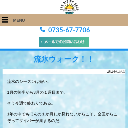
MENU
0735-67-7706
ARK Diving Shop 串本店
>
Blog
>
流氷ウォーク！！
流氷ウォーク！！
2024/03/03
流氷のシーズンは短い。
1月の後半から3月の１週目まで。
そう今週で終わりである。
1年の中でもほんの１か月しか見れないからこそ、全国からこ
ぞってダイバーが集まるのだ。