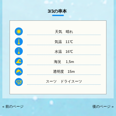
3/3の串本
天気
晴れ
気温
11℃
水温
16℃
海況 1,5m
透明度
15m
スーツ
ドライスーツ
« 前のページ
後のページ »