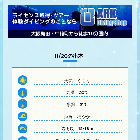
11/20の串本
天気
くもり
気温
20℃
水温
21℃
海況 穏やか
透明度
15-18m