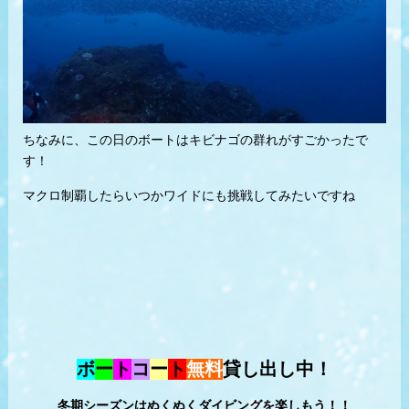
ちなみに、この日のボートはキビナゴの群れがすごかったで
す！
マクロ制覇したらいつかワイドにも挑戦してみたいですね
ボ
ー
ト
コ
ー
ト
無料
貸し出し中！
冬期シーズンはぬくぬくダイビングを楽しもう！！