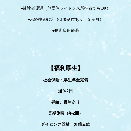
●経験者優遇（他団体ライセンス所持者でもOK）
●未経験者歓迎（研修制度あり ３ヶ月）
●長期雇用優遇
【福利厚生】
社会保険・厚生年金完備
週休2日
昇給、賞与あり
長期休暇（年2回）
ダイビング器材 無償支給