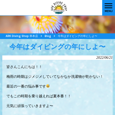
MENU
ARK Diving Shop 串本店
>
Blog
>
今年はダイビングの年にしよ〜
今年はダイビングの年にしよ〜
2022/06/21
皆さんこんにちは！！
梅雨の時期はジメジメしていてなかなか洗濯物が乾かない！
最近の一番の悩み事です
でもこの時期を乗り越えれば夏本番！！
元気に頑張っていきますよ〜