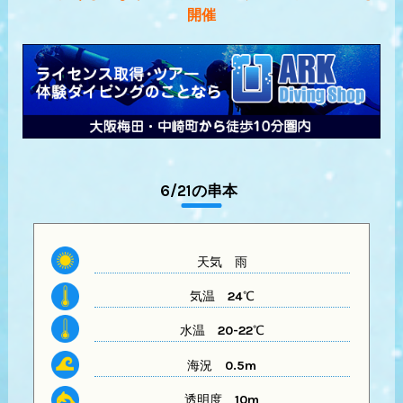
開催
6/21の串本
天気
雨
気温
24℃
水温
20-22℃
海況 0.5m
透明度
10m