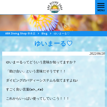
MENU
ARK Diving Shop 串本店
>
Blog
>
ゆいまーる♡
ゆいまーる♡
2022/06/20
ゆいまーるってどういう意味か知ってますか？
「助け合い」という意味だそうです！！
ダイビングのバディーシステムも似てますよね♪
すごく良い言葉(๑>◡<๑)
これからいっぱい使ってしていこう！！！