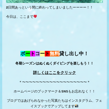
2日間あっという間に終わってしまいましたーーーー！！
今日は、ここまで
ボ
ー
ト
コ
ー
ト
無料
貸し出し中！
冬期シーズンはぬくぬくダイビングを楽しもう！！
詳しくはここをクリック
＊〜〜〜〜〜〜〜〜〜〜〜〜〜〜〜〜〜〜〜＊
ホームページのブックマーク＆SNSもお忘れなく！！
ブログではあげられなかった写真たちはインスタグラム、フェ
イスブックでアップしてます