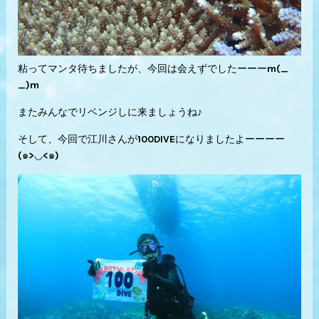
粘ってマンタ待ちましたが、今回は会えずでしたーーーm(_
_)m
またみんなでリベンジしに来ましょうね♪
そして、今回で江川さんが100DIVEになりましたよーーーー
(๑>◡<๑)