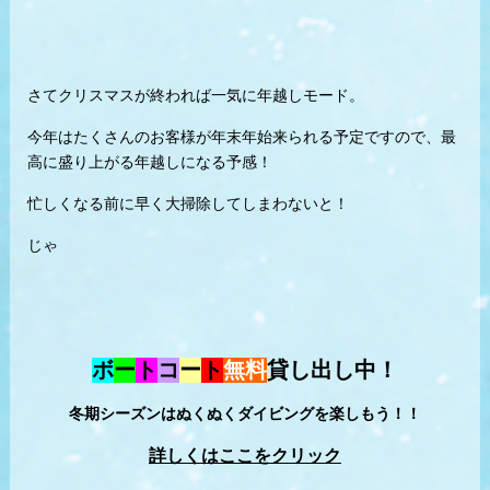
さてクリスマスが終われば一気に年越しモード。
今年はたくさんのお客様が年末年始来られる予定ですので、最
高に盛り上がる年越しになる予感！
忙しくなる前に早く大掃除してしまわないと！
じゃ
ボ
ー
ト
コ
ー
ト
無料
貸し出し中！
冬期シーズンはぬくぬくダイビングを楽しもう！！
詳しくはここをクリック