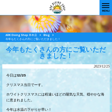
MENU
ARK Diving Shop 串本店
>
Blog
>
今年もたくさんの方にご覧いただきました！
今年もたくさんの方にご覧いただ
きました！
2023/12/25
今日は12/25
クリスマス当日でーす。
ホワイトクリスマスには程遠いほどの陽気な天気、穏やかな海
に恵まれました。
今年は水温の下がりが早い！