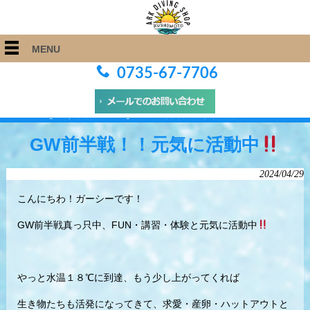
MENU
0735-67-7706
ARK Diving Shop 串本店
>
Blog
>
GW前半戦！！元気に活動中
GW前半戦！！元気に活動中
2024/04/29
こんにちわ！ガーシーです！
GW前半戦真っ只中、FUN・講習・体験と元気に活動中
やっと水温１８℃に到達、もう少し上がってくれば
生き物たちも活発になってきて、求愛・産卵・ハットアウトと