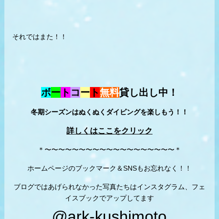
それではまた！！
ボ
ー
ト
コ
ー
ト
無料
貸し出し中！
冬期シーズンはぬくぬくダイビングを楽しもう！！
詳しくはここをクリック
＊〜〜〜〜〜〜〜〜〜〜〜〜〜〜〜〜〜〜〜＊
ホームページのブックマーク＆SNSもお忘れなく！！
ブログではあげられなかった写真たちはインスタグラム、フェ
イスブックでアップしてます
@ark-kushimoto