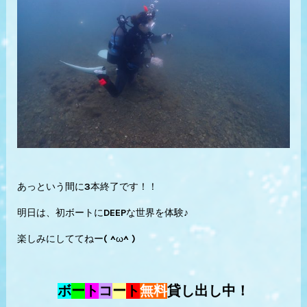
あっという間に3本終了です！！
明日は、初ボートにDEEPな世界を体験♪
楽しみにしててねー( ^ω^ )
ボ
ー
ト
コ
ー
ト
無料
貸し出し中！