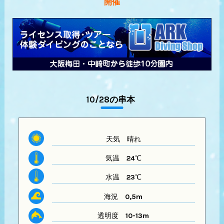
開催
10/28の串本
天気
晴れ
気温
24℃
水温
23℃
海況 0,5m
透明度
10-13m