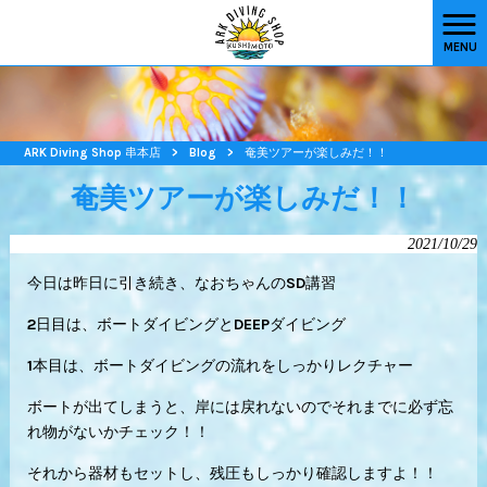
MENU
ARK Diving Shop 串本店
>
Blog
>
奄美ツアーが楽しみだ！！
奄美ツアーが楽しみだ！！
2021/10/29
今日は昨日に引き続き、なおちゃんのSD講習
2日目は、ボートダイビングとDEEPダイビング
1本目は、ボートダイビングの流れをしっかりレクチャー
ボートが出てしまうと、岸には戻れないのでそれまでに必ず忘
れ物がないかチェック！！
それから器材もセットし、残圧もしっかり確認しますよ！！