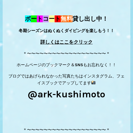
ボ
ー
ト
コ
ー
ト
無料
貸し出し中！
冬期シーズンはぬくぬくダイビングを楽しもう！！
詳しくはここをクリック
＊〜〜〜〜〜〜〜〜〜〜〜〜〜〜〜〜〜〜〜＊
ホームページのブックマーク＆SNSもお忘れなく！！
ブログではあげられなかった写真たちはインスタグラム、フェ
イスブックでアップしてます
@ark-kushimoto
＊〜〜〜〜〜〜〜〜〜〜〜〜〜〜〜〜〜〜〜＊