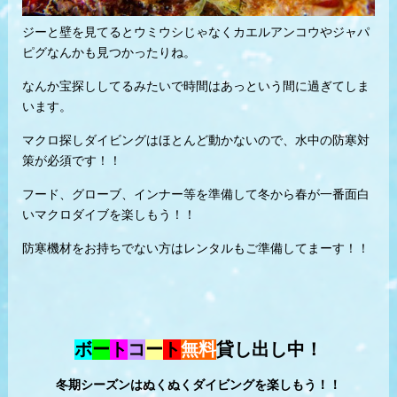
ジーと壁を見てるとウミウシじゃなくカエルアンコウやジャパ
ピグなんかも見つかったりね。
なんか宝探ししてるみたいで時間はあっという間に過ぎてしま
います。
マクロ探しダイビングはほとんど動かないので、水中の防寒対
策が必須です！！
フード、グローブ、インナー等を準備して冬から春が一番面白
いマクロダイブを楽しもう！！
防寒機材をお持ちでない方はレンタルもご準備してまーす！！
ボ
ー
ト
コ
ー
ト
無料
貸し出し中！
冬期シーズンはぬくぬくダイビングを楽しもう！！