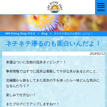
MENU
ARK Diving Shop 串本店
>
Blog
>
ネチネチ潜るのも面白いんだよ！
ネチネチ潜るのも面白いんだよ！
2024/02/12
来週はついに念願の流氷ダイビング！！
事前情報ではすでに流氷は着眼して十分な氷があるとのこと。
北極圏から旅をしてきた流氷の下を潜ったら一体どんな気分に
なるんだろう？
楽しみで仕方ない！
またブログにてアップしますねー！