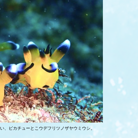
い、ピカチューとこウデフリツノザヤウミウシ。