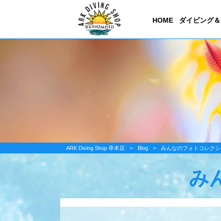
HOME
ダイビング＆
ARK Diving Shop 串本店
>
Blog
>
みんなのフォトコレクシ
み