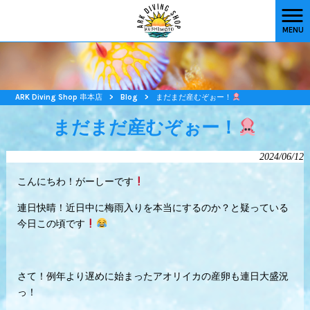
MENU
ARK Diving Shop 串本店
>
Blog
>
まだまだ産むぞぉー！
まだまだ産むぞぉー！
2024/06/12
こんにちわ！がーしーです
連日快晴！近日中に梅雨入りを本当にするのか？と疑っている
今日この頃です
さて！例年より遅めに始まったアオリイカの産卵も連日大盛況
っ！