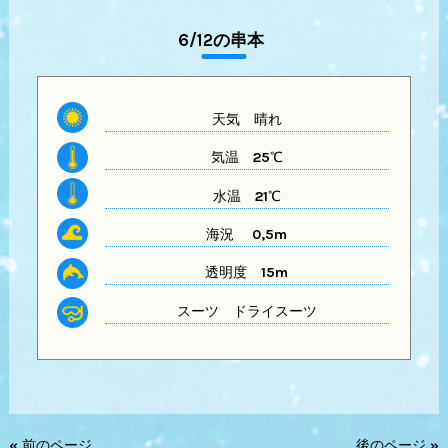
6/12の串本
天気
晴れ
気温
25℃
水温
21℃
海況 0,5m
透明度
15m
スーツ
ドライスーツ
« 前のページ
後のページ »