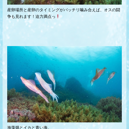
産卵場所と産卵のタイミングがバッチリ噛み合えば、オスの闘
争も見れます！迫力満点っ
海藻畑とイカと青い海。