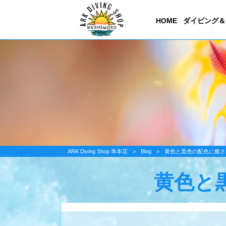
HOME
ダイビング＆
ARK Diving Shop 串本店
>
Blog
>
黄色と黒色の配色に癒さ
黄色と