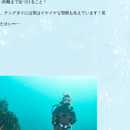
い距離まで近づけること！
、テングダイには実はイケイケな顎髭も生えています！笑
ださい〜