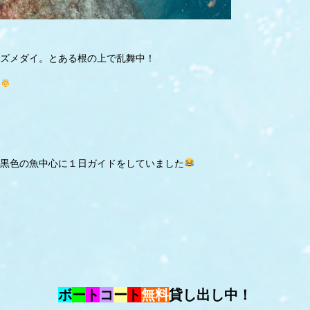
ズメダイ。とある根の上で乱舞中！
黒色の魚中心に１日ガイドをしていました
ボ
ー
ト
コ
ー
ト
無料
貸し出し中！