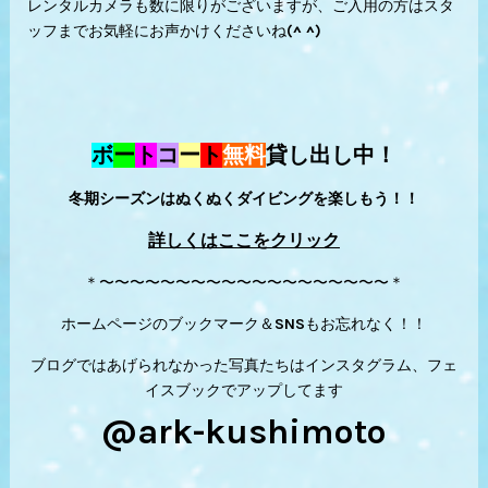
レンタルカメラも数に限りがございますが、ご入用の方はスタ
ッフまでお気軽にお声かけくださいね(^ ^)
ボ
ー
ト
コ
ー
ト
無料
貸し出し中！
冬期シーズンはぬくぬくダイビングを楽しもう！！
詳しくはここをクリック
＊〜〜〜〜〜〜〜〜〜〜〜〜〜〜〜〜〜〜〜＊
ホームページのブックマーク＆SNSもお忘れなく！！
ブログではあげられなかった写真たちはインスタグラム、フェ
イスブックでアップしてます
@ark-kushimoto