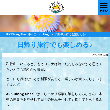
MENU
ARK Diving Shop 串本店
>
Blog
>
日帰り旅行でも楽しめる♪
日帰り旅行でも楽しめる♪
2022/05/08
和歌山にいてると、もうコロナは治ったんじゃないかと思うく
らいとても穏やかな毎日♪
どこにも行けないとか制限があると、楽しみが減ってしまいま
すよね
ARK Diving Shopでは、しっかり感染対策をしてみなさんに水
中の世界をお見せして日々の疲れを少しでも癒してもらえるよ
う