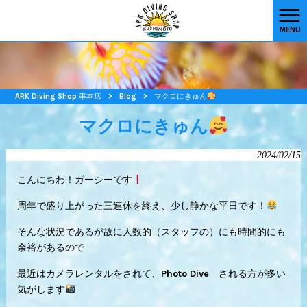
MENU
ARK Diving Shop 串本店
>
Blog
>
マクロにきゅん
マクロにきゅん
2024/02/15
こんにちわ！ガーシーです
周年で盛り上がった三連休を終え、少し静かな平日です！
そんな状況であるが故に人数的（スタッフの）にも時間的にも
余裕があるので
最近はカメラレンタルをされて、Photo Dive される方が多い
気がします