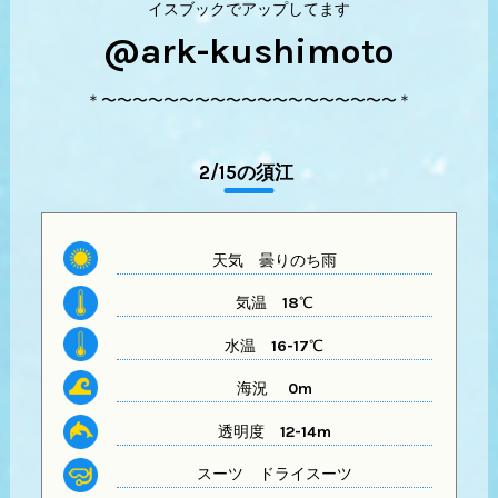
イスブックでアップしてます
@ark-kushimoto
＊〜〜〜〜〜〜〜〜〜〜〜〜〜〜〜〜〜〜〜＊
2/15の須江
天気
曇りのち雨
気温
18℃
水温
16-17℃
海況 0m
透明度
12-14m
スーツ
ドライスーツ