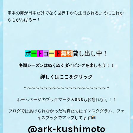
串本の海が日本だけでなく世界中から注目されるようにこれか
らもがんばろー！
ボ
ー
ト
コ
ー
ト
無料
貸し出し中！
冬期シーズンはぬくぬくダイビングを楽しもう！！
詳しくはここをクリック
＊〜〜〜〜〜〜〜〜〜〜〜〜〜〜〜〜〜〜〜＊
ホームページのブックマーク＆SNSもお忘れなく！！
ブログではあげられなかった写真たちはインスタグラム、フェ
イスブックでアップしてます
@ark-kushimoto