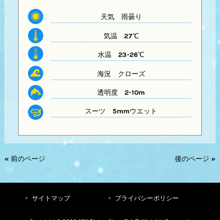
天気
雨曇り
気温
27℃
水温
23-26℃
海況 クローズ
透明度
2-10m
スーツ
5mmウエット
« 前のページ
後のページ »
サイトマップ
プライバシーポリシー