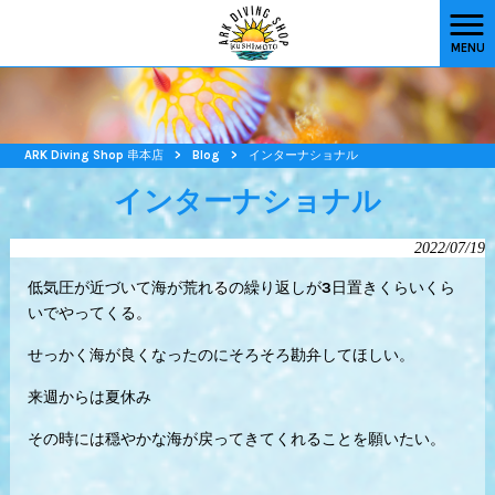
MENU
ARK Diving Shop 串本店
>
Blog
>
インターナショナル
インターナショナル
2022/07/19
低気圧が近づいて海が荒れるの繰り返しが3日置きくらいくら
いでやってくる。
せっかく海が良くなったのにそろそろ勘弁してほしい。
来週からは夏休み
その時には穏やかな海が戻ってきてくれることを願いたい。