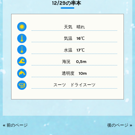
12/29の串本
天気
晴れ
気温
16℃
水温
17℃
海況 0,5m
透明度
10m
スーツ
ドライスーツ
« 前のページ
後のページ »