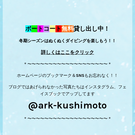
ボ
ー
ト
コ
ー
ト
無料
貸し出し中！
冬期シーズンはぬくぬくダイビングを楽しもう！！
詳しくはここをクリック
＊〜〜〜〜〜〜〜〜〜〜〜〜〜〜〜〜〜〜〜＊
ホームページのブックマーク＆SNSもお忘れなく！！
ブログではあげられなかった写真たちはインスタグラム、フェ
イスブックでアップしてます
@ark-kushimoto
＊〜〜〜〜〜〜〜〜〜〜〜〜〜〜〜〜〜〜〜＊