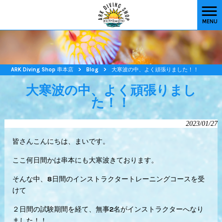
MENU
ARK Diving Shop 串本店
>
Blog
>
大寒波の中、よく頑張りました！！
大寒波の中、よく頑張りまし
た！！
2023/01/27
皆さんこんにちは、まいです。
ここ何日間かは串本にも大寒波きております。
そんな中、8日間のインストラクタートレーニングコースを受
けて
２日間の試験期間を経て、無事2名がインストラクターへなり
ました！！