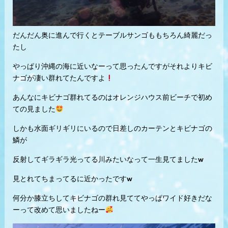
だんだん奥に進んで行くとテーブルサンゴももちろん綺麗だっ
たし
やっぱり沖縄の海に近いなーって思ったんですがそれよりキビ
ナゴが凄い群れてたんですよ
あんなにキビナゴ群れてるのはオレンジハウス前ビーチで初め
ての見ました
しかも水面ギリギリにいるので日差しのカーテンとキビナゴの
鱗が
反射してギラギラ光ってる川みたいなって一生見てました‪w
見とれてちまってるに近かったです‪w
何分か膝立ちしてキビナゴの群れ見ててやっぱワイド好きだな
ーって改めて思いましたねー