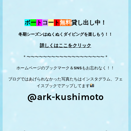
ボ
ー
ト
コ
ー
ト
無料
貸し出し中！
冬期シーズンはぬくぬくダイビングを楽しもう！！
詳しくはここをクリック
＊〜〜〜〜〜〜〜〜〜〜〜〜〜〜〜〜〜〜〜＊
ホームページのブックマーク＆SNSもお忘れなく！！
ブログではあげられなかった写真たちはインスタグラム、フェ
イスブックでアップしてます
@ark-kushimoto