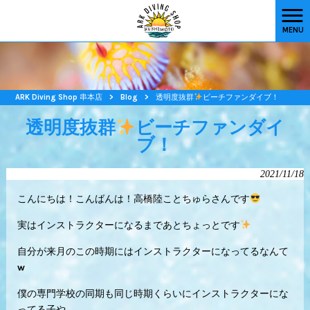
MENU
ARK Diving Shop 串本店
>
Blog
>
透明度抜群
ビーチファンダイブ！
透明度抜群
ビーチファンダイ
ブ！
2021/11/18
こんにちは！こんばんは！高橋陸ことちゅらさんです
実はインストラクターになるまであとちょっとです
自分が来月のこの時期にはインストラクターになってるなんて
w
僕の専門学校の同期も同じ時期くらいにインストラクターにな
ってる子や