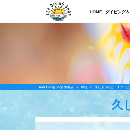
HOME
ダイビング＆
ARK Diving Shop 串本店
>
Blog
>
久しぶりのビーチダイビ
久