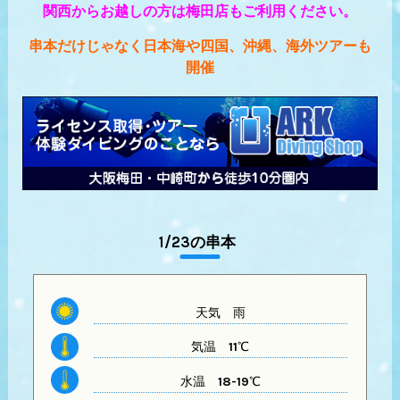
関西からお越しの方は梅田店もご利用ください。
串本だけじゃなく日本海や四国、沖縄、海外ツアーも
開催
1/23の串本
天気
雨
気温
11℃
水温
18-19℃