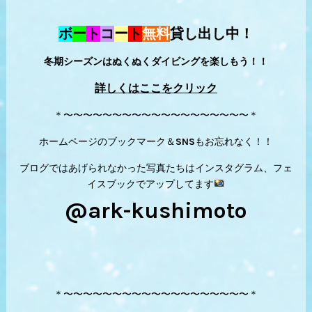
ボ
ー
ト
コ
ー
ト
無料
貸し出し中！
冬期シーズンはぬくぬくダイビングを楽しもう！！
詳しくはここをクリック
＊〜〜〜〜〜〜〜〜〜〜〜〜〜〜〜〜〜〜〜＊
ホームページのブックマーク＆SNSもお忘れなく！！
ブログではあげられなかった写真たちはインスタグラム、フェ
イスブックでアップしてます
@ark-kushimoto
＊〜〜〜〜〜〜〜〜〜〜〜〜〜〜〜〜〜〜〜＊