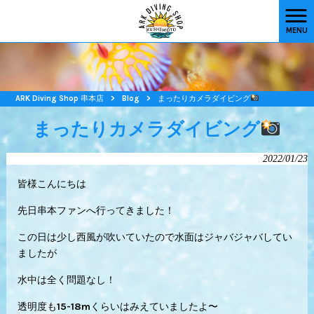
MENU
ARK Diving Shop 串本店
>
Blog
>
まったりカメラダイビング
まったりカメラダイビング
2022/01/23
皆様こんにちは
先日串本ファンへ行ってきました！
この日は少し西風が吹いていたので水面はジャバジャバしてい
ましたが
水中は全く問題なし！
透明度も15-18mくらいはみえていましたよ〜