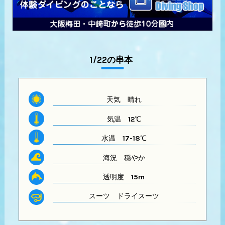
1/22の串本
天気
晴れ
気温
12℃
水温
17-18℃
海況 穏やか
透明度
15m
スーツ
ドライスーツ