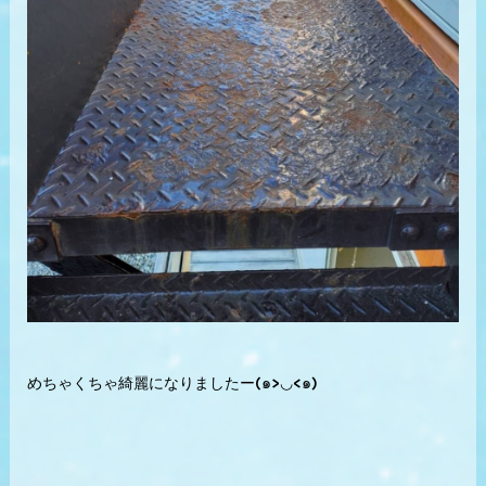
めちゃくちゃ綺麗になりましたー(๑>◡<๑)