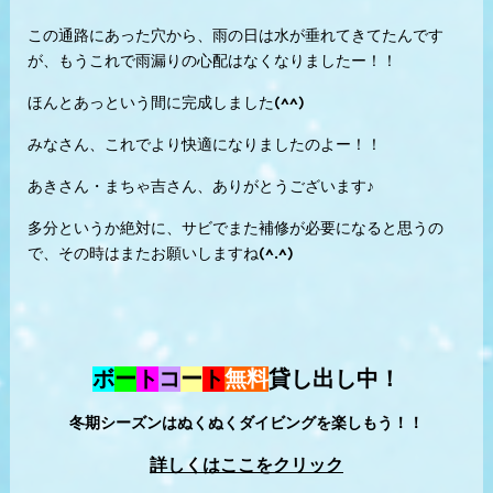
この通路にあった穴から、雨の日は水が垂れてきてたんです
が、もうこれで雨漏りの心配はなくなりましたー！！
ほんとあっという間に完成しました(^^)
みなさん、これでより快適になりましたのよー！！
あきさん・まちゃ吉さん、ありがとうございます♪
多分というか絶対に、サビでまた補修が必要になると思うの
で、その時はまたお願いしますね(^.^)
ボ
ー
ト
コ
ー
ト
無料
貸し出し中！
冬期シーズンはぬくぬくダイビングを楽しもう！！
詳しくはここをクリック