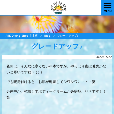
MENU
ARK Diving Shop 串本店
>
Blog
>
グレードアップ♪
グレードアップ♪
2022/01/22
昼間は、そんなに寒くない串本ですが、やっぱり夜は暖房がな
いと寒いですね（ ; ; ）
でも暖房付けると、お肌が乾燥してシワシワに・・・笑
身体中が、乾燥してボディークリームが必需品、りさです！！
笑