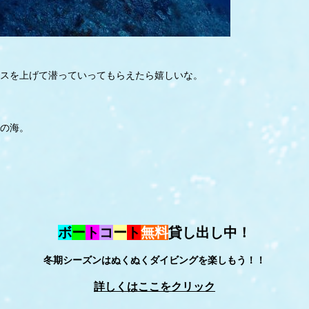
スを上げて潜っていってもらえたら嬉しいな。
の海。
ボ
ー
ト
コ
ー
ト
無料
貸し出し中！
冬期シーズンはぬくぬくダイビングを楽しもう！！
詳しくはここをクリック