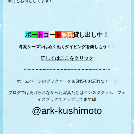
来月もお待ちしてます♪
ボ
ー
ト
コ
ー
ト
無料
貸し出し中！
冬期シーズンはぬくぬくダイビングを楽しもう！！
詳しくはここをクリック
＊〜〜〜〜〜〜〜〜〜〜〜〜〜〜〜〜〜〜〜＊
ホームページのブックマーク＆SNSもお忘れなく！！
ブログではあげられなかった写真たちはインスタグラム、フェ
イスブックでアップしてます
@ark-kushimoto