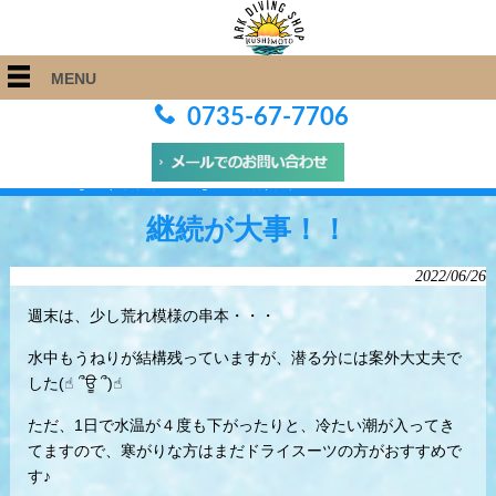
MENU
0735-67-7706
ARK Diving Shop 串本店
>
Blog
>
継続が大事！！
継続が大事！！
2022/06/26
週末は、少し荒れ模様の串本・・・
水中もうねりが結構残っていますが、潜る分には案外大丈夫で
した(☝︎ ՞ਊ ՞)☝︎
ただ、1日で水温が４度も下がったりと、冷たい潮が入ってき
てますので、寒がりな方はまだドライスーツの方がおすすめで
す♪