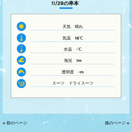
11/28の串本
天気
晴れ
気温
18℃
水温
-℃
海況 1m
透明度
-m
スーツ
ドライスーツ
« 前のページ
後のページ »