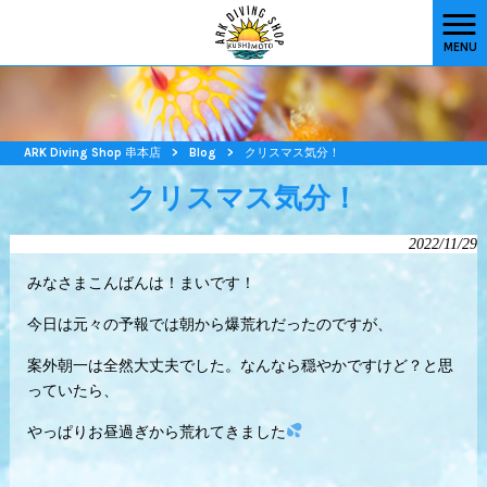
MENU
ARK Diving Shop 串本店
>
Blog
>
クリスマス気分！
クリスマス気分！
2022/11/29
みなさまこんばんは！まいです！
今日は元々の予報では朝から爆荒れだったのですが、
案外朝一は全然大丈夫でした。なんなら穏やかですけど？と思
っていたら、
やっぱりお昼過ぎから荒れてきました