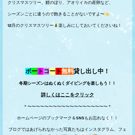
クリスマスツリー、鯉のぼり、アオリイカの産卵など、
シーズンごとに違うので飽きることがないですよ〜
12月のクリスマスツリー
楽しみにしておいてくださいね！
ボ
ー
ト
コ
ー
ト
無料
貸し出し中！
冬期シーズンはぬくぬくダイビングを楽しもう！！
詳しくはここをクリック
＊〜〜〜〜〜〜〜〜〜〜〜〜〜〜〜〜〜〜〜＊
ホームページのブックマーク＆SNSもお忘れなく！！
ブログではあげられなかった写真たちはインスタグラム、フェ