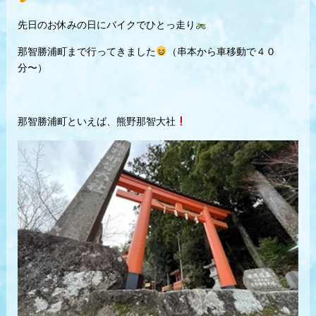
先日のお休みの日にバイクでひとっ走り
那智勝浦町まで行ってきました
（串本から車移動で４０
分〜）
那智勝浦町といえば、熊野那智大社