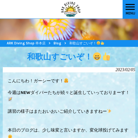
MENU
ARK Diving Shop 串本店
>
Blog
>
和歌山すごいぞ！
和歌山すごいぞ！
2023/02/05
こんにちわ！ガーシーです！
今週はNEWダイバーたちが続々と誕生していっておりまーす！
講習の様子はまたおいおいご紹介していきますねー
本日のブログは、少し味変と言いますか、変化球投げてみます