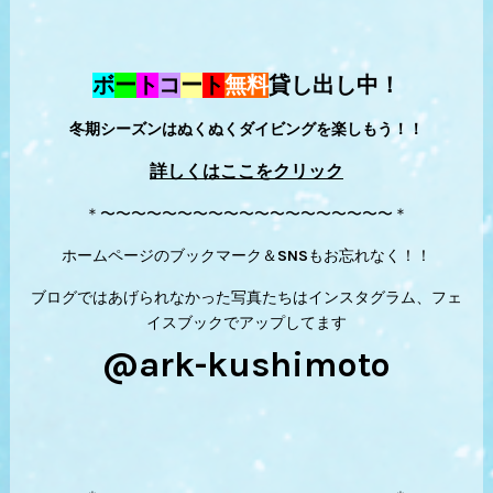
ボ
ー
ト
コ
ー
ト
無料
貸し出し中！
冬期シーズンはぬくぬくダイビングを楽しもう！！
詳しくはここをクリック
＊〜〜〜〜〜〜〜〜〜〜〜〜〜〜〜〜〜〜〜＊
ホームページのブックマーク＆SNSもお忘れなく！！
ブログではあげられなかった写真たちはインスタグラム、フェ
イスブックでアップしてます
@ark-kushimoto