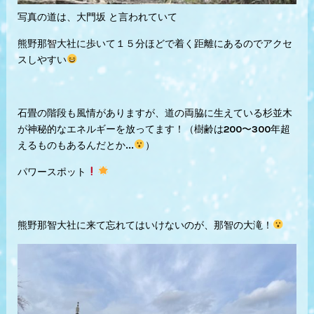
写真の道は、大門坂 と言われていて
熊野那智大社に歩いて１５分ほどで着く距離にあるのでアクセ
スしやすい
石畳の階段も風情がありますが、道の両脇に生えている杉並木
が神秘的なエネルギーを放ってます！（樹齢は200〜300年超
えるものもあるんだとか...
）
パワースポット
熊野那智大社に来て忘れてはいけないのが、那智の大滝！