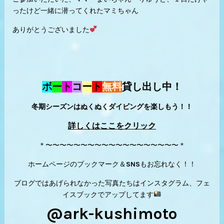
ったけど一緒に潜ってくれたマミちゃん
ありがとうございました
ボ
ー
ト
コ
ー
ト
無料
貸し出し中！
冬期シーズンはぬくぬくダイビングを楽しもう！！
詳しくはここをクリック
＊〜〜〜〜〜〜〜〜〜〜〜〜〜〜〜〜〜〜〜＊
ホームページのブックマーク＆SNSもお忘れなく！！
ブログではあげられなかった写真たちはインスタグラム、フェ
イスブックでアップしてます
@ark-kushimoto