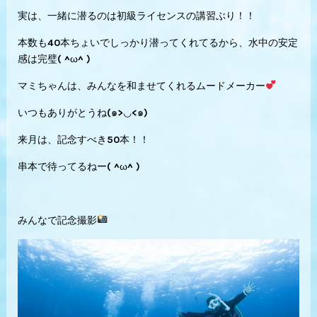
実は、一緒に潜るのは初級ライセンスの講習ぶり！！
本数も40本ちょいでしっかり潜ってくれてるから、水中の安定
感は完璧( ^ω^ )
マミちゃんは、みんなを和ませてくれるムードメーカー
いつもありがとうね(๑>◡<๑)
来月は、記念すべき50本！！
串本で待ってるねー( ^ω^ )
みんなで記念撮影