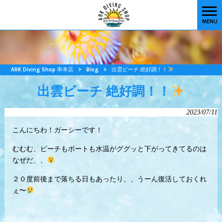
MENU
ARK Diving Shop 串本店
>
Blog
>
出雲ビーチ 絶好調！！
出雲ビーチ 絶好調！！
2023/07/11
こんにちわ！ガーシーです！
むむむ、ビーチもボートも水温がググッと下がってきてるのは
なぜだ、、
２０度前後まで落ちる日もあったり、、うーん復活しておくれ
ぇ〜