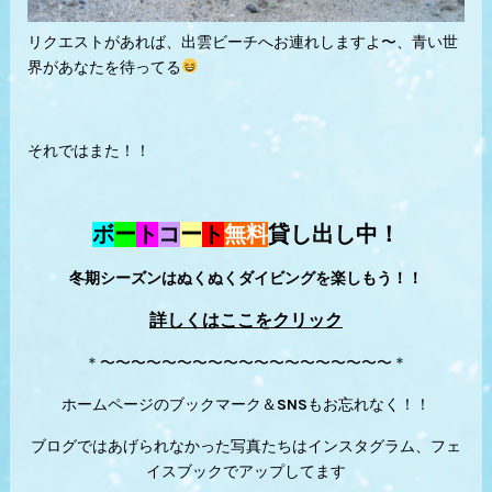
リクエストがあれば、出雲ビーチへお連れしますよ〜、青い世
界があなたを待ってる
それではまた！！
ボ
ー
ト
コ
ー
ト
無料
貸し出し中！
冬期シーズンはぬくぬくダイビングを楽しもう！！
詳しくはここをクリック
＊〜〜〜〜〜〜〜〜〜〜〜〜〜〜〜〜〜〜〜＊
ホームページのブックマーク＆SNSもお忘れなく！！
ブログではあげられなかった写真たちはインスタグラム、フェ
イスブックでアップしてます