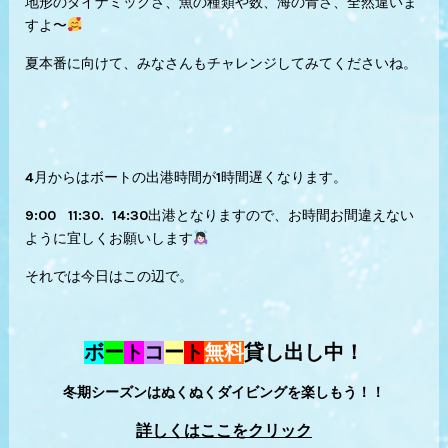
地形のダイナミックさ、魚の種類や数、海の青さ、全然違いま
すよ〜
夏本番に向けて、みなさんもチャレンジしてみてくださいね。
4月からはボートの出港時間が1時間遅くなります。
9:00 11:30. 14:30出港となりますので、お時間お間違えない
ように宜しくお願いします
それでは今日はこの辺で。
ボ
ー
ト
コ
ー
ト
無料
貸し出し中！
冬期シーズンはぬくぬくダイビングを楽しもう！！
詳しくはここをクリック