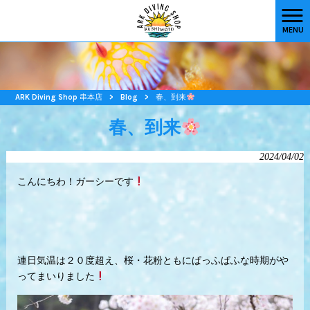
MENU
ARK Diving Shop 串本店
>
Blog
>
春、到来
春、到来
2024/04/02
こんにちわ！ガーシーです
連日気温は２０度超え、桜・花粉ともにぱっふぱふな時期がや
ってまいりました