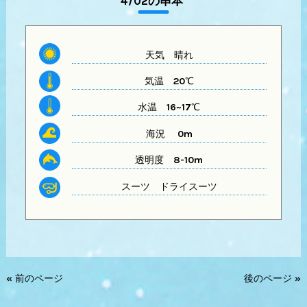
4/02の串本
天気
晴れ
気温
20℃
水温
16~17℃
海況 0m
透明度
8-10m
スーツ
ドライスーツ
« 前のページ
後のページ »