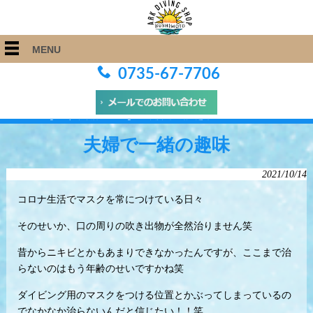
MENU
0735-67-7706
ARK Diving Shop 串本店
>
Blog
>
夫婦で一緒の趣味
夫婦で一緒の趣味
2021/10/14
コロナ生活でマスクを常につけている日々
そのせいか、口の周りの吹き出物が全然治りません笑
昔からニキビとかもあまりできなかったんですが、ここまで治
らないのはもう年齢のせいですかね笑
ダイビング用のマスクをつける位置とかぶってしまっているの
でなかなか治らないんだと信じたい！！笑