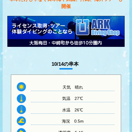
開催
10/14の串本
天気
晴れ
気温
27℃
水温
26℃
海況 0.5m