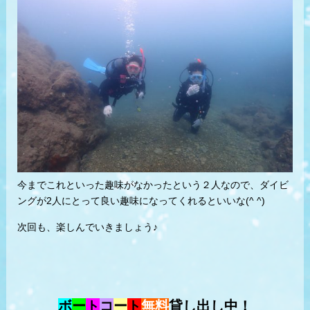
今までこれといった趣味がなかったという２人なので、ダイビ
ングが2人にとって良い趣味になってくれるといいな(^ ^)
次回も、楽しんでいきましょう♪
ボ
ー
ト
コ
ー
ト
無料
貸し出し中！