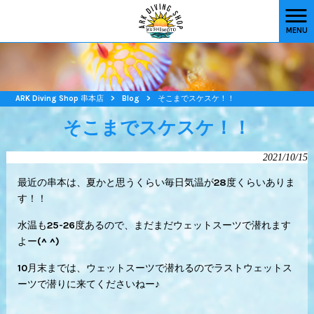
MENU
ARK Diving Shop 串本店
>
Blog
>
そこまでスケスケ！！
そこまでスケスケ！！
2021/10/15
最近の串本は、夏かと思うくらい毎日気温が28度くらいありま
す！！
水温も25-26度あるので、まだまだウェットスーツで潜れます
よー(^ ^)
10月末までは、ウェットスーツで潜れるのでラストウェットス
ーツで潜りに来てくださいねー♪