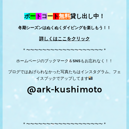
ボ
ー
ト
コ
ー
ト
無料
貸し出し中！
冬期シーズンはぬくぬくダイビングを楽しもう！！
詳しくはここをクリック
＊〜〜〜〜〜〜〜〜〜〜〜〜〜〜〜〜〜〜〜＊
ホームページのブックマーク＆SNSもお忘れなく！！
ブログではあげられなかった写真たちはインスタグラム、フェ
イスブックでアップしてます
@ark-kushimoto
＊〜〜〜〜〜〜〜〜〜〜〜〜〜〜〜〜〜〜〜＊