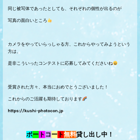
同じ被写体であったとしても、それぞれの個性が出るのが
写真の面白いところ
カメラをやっていらっしゃる方、これからやってみようという
方は、
是非こういったコンテストに応募してみてくださいね
受賞された方々、本当におめでとうございました！
これからのご活躍も期待しております
https://kushi-photocon.jp
ボ
ー
ト
コ
ー
ト
無料
貸し出し中！