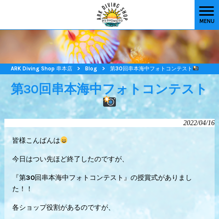
MENU
ARK Diving Shop 串本店
>
Blog
>
第30回串本海中フォトコンテスト
第30回串本海中フォトコンテスト
2022/04/16
皆様こんばんは
今日はつい先ほど終了したのですが、
『第30回串本海中フォトコンテスト』の授賞式がありまし
た！！
各ショップ役割があるのですが、