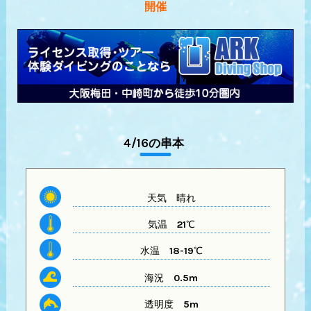
開催
4/16の串本
天気
晴れ
気温
21℃
水温
18-19℃
海況 0.5m
透明度
5m