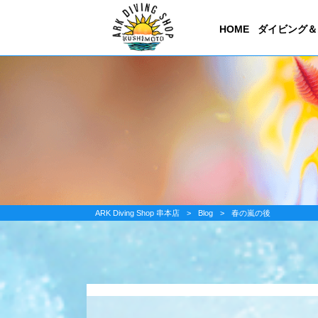
HOME
ダイビング＆
ARK Diving Shop 串本店
>
Blog
>
春の嵐の後