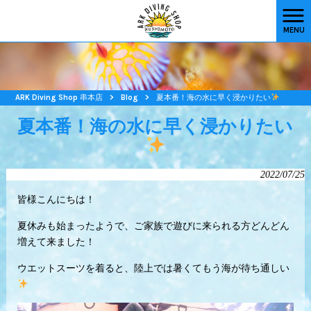
MENU
ARK Diving Shop 串本店
>
Blog
>
夏本番！海の水に早く浸かりたい
夏本番！海の水に早く浸かりたい
2022/07/25
皆様こんにちは！
夏休みも始まったようで、ご家族で遊びに来られる方どんどん
増えて来ました！
ウエットスーツを着ると、陸上では暑くてもう海が待ち通しい