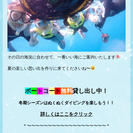
その日の海況に合わせて、一番いい海にご案内いたします
夏の楽しい思い出を作りに来てくださいね〜
ボ
ー
ト
コ
ー
ト
無料
貸し出し中！
冬期シーズンはぬくぬくダイビングを楽しもう！！
詳しくはここをクリック
＊〜〜〜〜〜〜〜〜〜〜〜〜〜〜〜〜〜〜〜＊