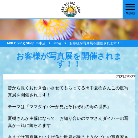
MENU
ARK Diving Shop 串本店
>
Blog
>
お客様が写真展を開催されます！！
お客様が写真展を開催されま
す！！
2023/05/27
昔から長くお付き合いさせてもらってる田中夏樹さんこの度写
真展を開催されます！！
テーマは『ママダイバーが見たそれぞれの海の世界』
夏樹さんが主催になって、お知り合いのママさんダイバーの写
真が一緒に飾られます！
今までは写真展といえば住む世界が違うようなプロの写真家さ