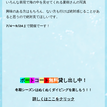
いろんな表現で海の中を見せてくれる夏樹さんの写真
興味のある方はもちろん、ない方も行けば絶対感じることがあ
ると思うので絶対見てほしいです。
7/4〜9/24まで開催でーす！
ボ
ー
ト
コ
ー
ト
無料
貸し出し中！
冬期シーズンはぬくぬくダイビングを楽しもう！！
詳しくはここをクリック