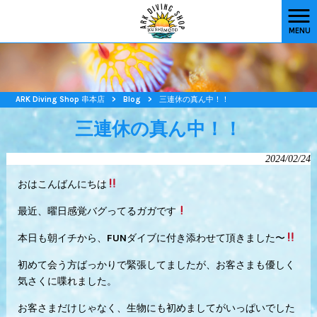
MENU
ARK Diving Shop 串本店
>
Blog
>
三連休の真ん中！！
三連休の真ん中！！
2024/02/24
おはこんばんにちは
最近、曜日感覚バグってるガガです
本日も朝イチから、FUNダイブに付き添わせて頂きました〜
初めて会う方ばっかりで緊張してましたが、お客さまも優しく
気さくに喋れました。
お客さまだけじゃなく、生物にも初めましてがいっぱいでした