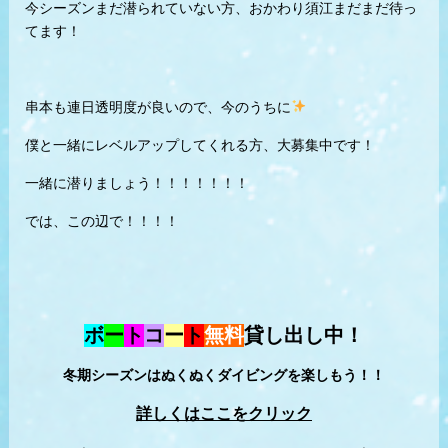
今シーズンまだ潜られていない方、おかわり須江まだまだ待っ
てます！
串本も連日透明度が良いので、今のうちに
僕と一緒にレベルアップしてくれる方、大募集中です！
一緒に潜りましょう！！！！！！！
では、この辺で！！！！
ボ
ー
ト
コ
ー
ト
無料
貸し出し中！
冬期シーズンはぬくぬくダイビングを楽しもう！！
詳しくはここをクリック