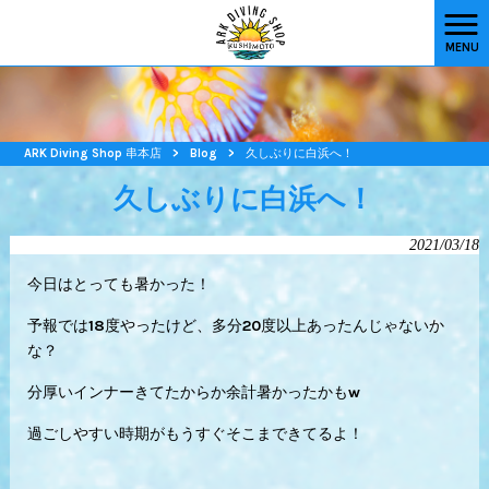
MENU
ARK Diving Shop 串本店
>
Blog
>
久しぶりに白浜へ！
久しぶりに白浜へ！
2021/03/18
今日はとっても暑かった！
予報では18度やったけど、多分20度以上あったんじゃないか
な？
分厚いインナーきてたからか余計暑かったかもw
過ごしやすい時期がもうすぐそこまできてるよ！