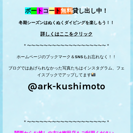
ボ
ー
ト
コ
ー
ト
無料
貸し出し中！
冬期シーズンはぬくぬくダイビングを楽しもう！！
詳しくはここをクリック
＊〜〜〜〜〜〜〜〜〜〜〜〜〜〜〜〜〜〜〜＊
ホームページのブックマーク＆SNSもお忘れなく！！
ブログではあげられなかった写真たちはインスタグラム、フェ
イスブックでアップしてます
@ark-kushimoto
＊〜〜〜〜〜〜〜〜〜〜〜〜〜〜〜〜〜〜〜＊