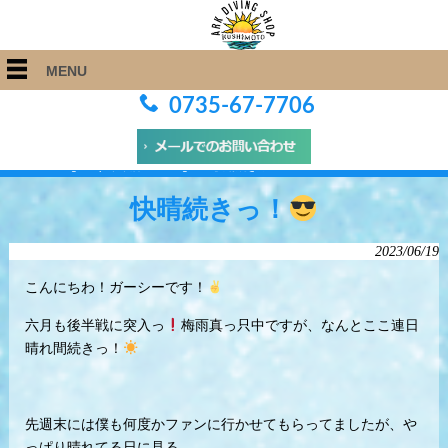
MENU
0735-67-7706
ARK Diving Shop 串本店
>
Blog
>
快晴続きっ！
快晴続きっ！
2023/06/19
こんにちわ！ガーシーです！
六月も後半戦に突入っ
梅雨真っ只中ですが、なんとここ連日
晴れ間続きっ！
先週末には僕も何度かファンに行かせてもらってましたが、や
っぱり晴れてる日に見る