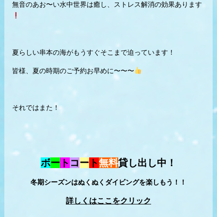
無音のあお〜い水中世界は癒し、ストレス解消の効果あります
夏らしい串本の海がもうすぐそこまで迫っています！
皆様、夏の時期のご予約お早めに〜〜〜
それではまた！
ボ
ー
ト
コ
ー
ト
無料
貸し出し中！
冬期シーズンはぬくぬくダイビングを楽しもう！！
詳しくはここをクリック