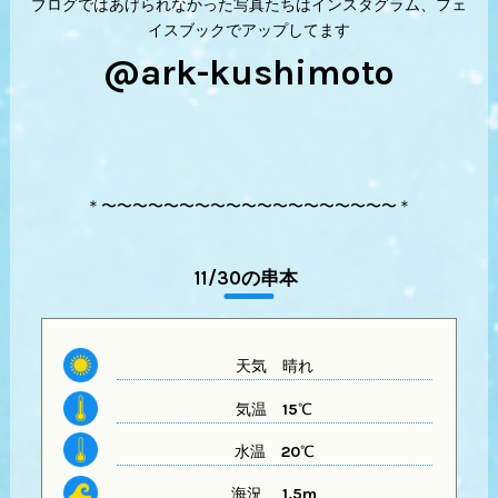
ブログではあげられなかった写真たちはインスタグラム、フェ
イスブックでアップしてます
@ark-kushimoto
＊〜〜〜〜〜〜〜〜〜〜〜〜〜〜〜〜〜〜〜＊
11/30の串本
天気
晴れ
気温
15℃
水温
20℃
海況 1,5m