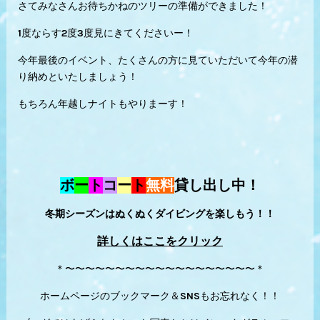
さてみなさんお待ちかねのツリーの準備ができました！
1度ならす2度3度見にきてくださいー！
今年最後のイベント、たくさんの方に見ていただいて今年の潜
り納めといたしましょう！
もちろん年越しナイトもやりまーす！
ボ
ー
ト
コ
ー
ト
無料
貸し出し中！
冬期シーズンはぬくぬくダイビングを楽しもう！！
詳しくはここをクリック
＊〜〜〜〜〜〜〜〜〜〜〜〜〜〜〜〜〜〜〜＊
ホームページのブックマーク＆SNSもお忘れなく！！