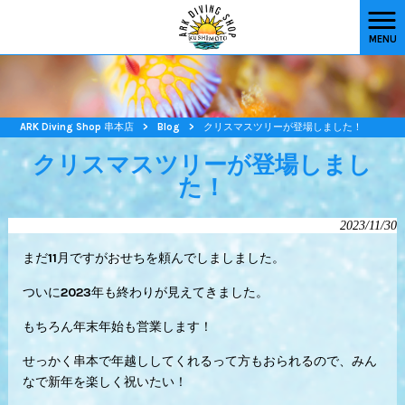
MENU
ARK Diving Shop 串本店
>
Blog
>
クリスマスツリーが登場しました！
クリスマスツリーが登場しまし
た！
2023/11/30
まだ11月ですがおせちを頼んでしましました。
ついに2023年も終わりが見えてきました。
もちろん年末年始も営業します！
せっかく串本で年越ししてくれるって方もおられるので、みん
なで新年を楽しく祝いたい！