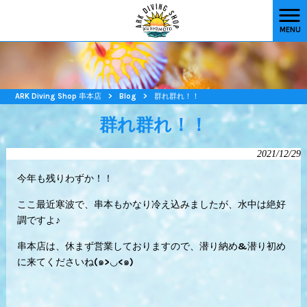
MENU
ARK Diving Shop 串本店
>
Blog
>
群れ群れ！！
群れ群れ！！
2021/12/29
今年も残りわずか！！
ここ最近寒波で、串本もかなり冷え込みましたが、水中は絶好
調ですよ♪
串本店は、休まず営業しておりますので、潜り納め&潜り初め
に来てくださいね(๑>◡<๑)