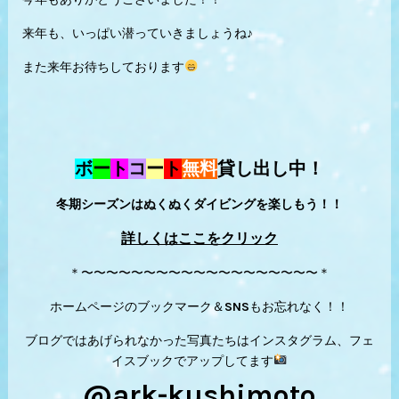
来年も、いっぱい潜っていきましょうね♪
また来年お待ちしております
ボ
ー
ト
コ
ー
ト
無料
貸し出し中！
冬期シーズンはぬくぬくダイビングを楽しもう！！
詳しくはここをクリック
＊〜〜〜〜〜〜〜〜〜〜〜〜〜〜〜〜〜〜〜＊
ホームページのブックマーク＆SNSもお忘れなく！！
ブログではあげられなかった写真たちはインスタグラム、フェ
イスブックでアップしてます
@ark-kushimoto