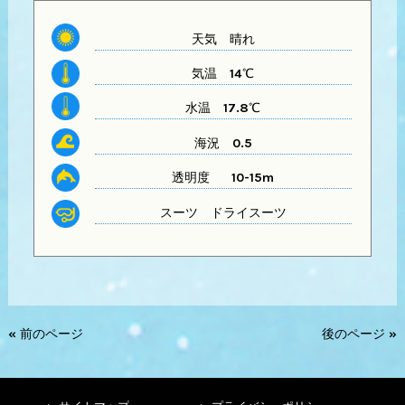
天気
晴れ
気温
14℃
水温
17.8℃
海況 0.5
透明度 10-15m
スーツ
ドライスーツ
« 前のページ
後のページ »