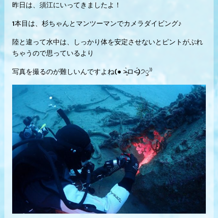
昨日は、須江にいってきましたよ！
1本目は、杉ちゃんとマンツーマンでカメラダイビング♪
陸と違って水中は、しっかり体を安定させないとピントがぶれ
ちゃうので思っているより
写真を撮るのが難しいんですよね(● ˃̶͈̀ロ˂̶͈́)੭ꠥ⁾⁾