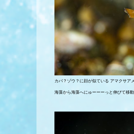
カバ？ゾウ？に顔が似ている アマクサア
海藻から海藻へにゅーーーっと伸びて移動