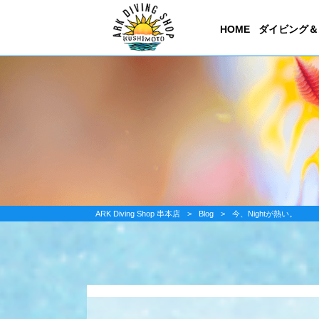
HOME
ダイビング＆
ARK Diving Shop 串本店
>
Blog
>
今、Nightが熱い。