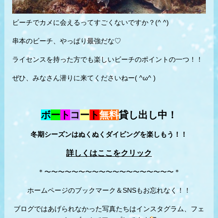
ビーチでカメに会えるってすごくないですか？(^ ^)
串本のビーチ、やっぱり最強だな♡
ライセンスを持った方でも楽しいビーチのポイントの一つ！！
ぜひ、みなさん潜りに来てくださいねー( ^ω^ )
ボ
ー
ト
コ
ー
ト
無料
貸し出し中！
冬期シーズンはぬくぬくダイビングを楽しもう！！
詳しくはここをクリック
＊〜〜〜〜〜〜〜〜〜〜〜〜〜〜〜〜〜〜〜＊
ホームページのブックマーク＆SNSもお忘れなく！！
ブログではあげられなかった写真たちはインスタグラム、フェ