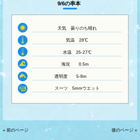
9/6の串本
天気
曇りのち晴れ
気温
28℃
水温
25-27℃
海況 0.5m
透明度
5-8m
スーツ
5mmウエット
« 前のページ
後のページ »