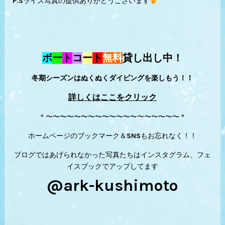
P.Sライス写真の提供ありがとうございます
ボ
ー
ト
コ
ー
ト
無料
貸し出し中！
冬期シーズンはぬくぬくダイビングを楽しもう！！
詳しくはここをクリック
＊〜〜〜〜〜〜〜〜〜〜〜〜〜〜〜〜〜〜〜＊
ホームページのブックマーク＆SNSもお忘れなく！！
ブログではあげられなかった写真たちはインスタグラム、フェ
イスブックでアップしてます
@ark-kushimoto