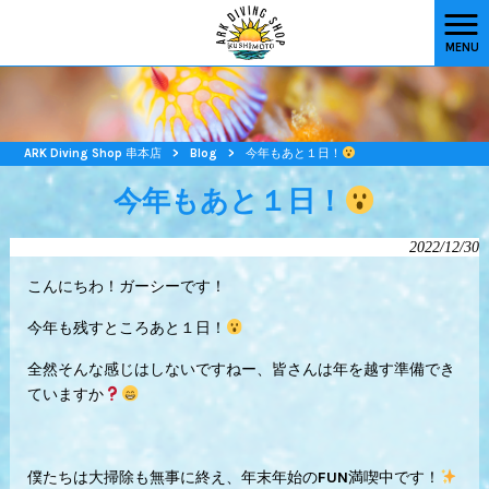
MENU
ARK Diving Shop 串本店
>
Blog
>
今年もあと１日！
今年もあと１日！
2022/12/30
こんにちわ！ガーシーです！
今年も残すところあと１日！
全然そんな感じはしないですねー、皆さんは年を越す準備でき
ていますか
僕たちは大掃除も無事に終え、年末年始のFUN満喫中です！